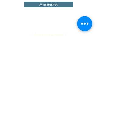
Absenden
Management
Rosenklang
Martin Simma
m.simma@rosenklang.de
www.rosenklang.de
Booking
ah-live GmbH & Co. OHG
Josef
Adlmann
voxxclub@ah-live.de
www.ah-live.de
AGB
Datenschutzerklärung