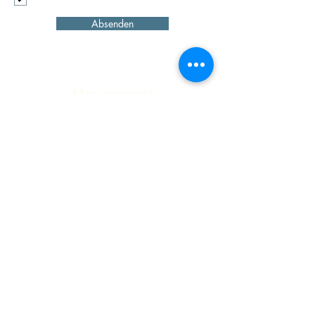
anmelden.
Absenden
Management
Rosenklang
Martin Simma
m.simma@rosenklang.de
www.rosenklang.de
Booking
ah-live GmbH & Co. OHG
Josef
Adlmann
voxxclub@ah-live.de
www.ah-live.de
AGB