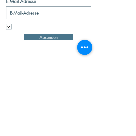
E-Mail-Adresse
Ich möchte mich für den Newsletter
anmelden.
Absenden
Management
Rosenklang
Martin Simma
m.simma@rosenklang.de
www.rosenklang.de
Booking
ah-live GmbH & Co. OHG
Josef
Adlmann