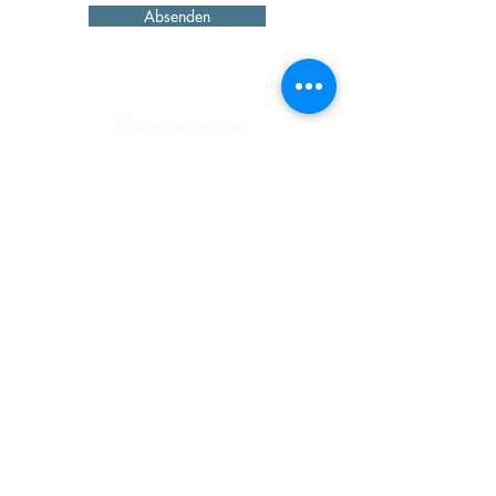
Absenden
Management
Rosenklang
Martin Simma
m.simma@rosenklang.de
www.rosenklang.de
Booking
ah-live GmbH & Co. OHG
Josef
Adlmann
voxxclub@ah-live.de
www.ah-live.de
AGB
Datenschutzerklärung