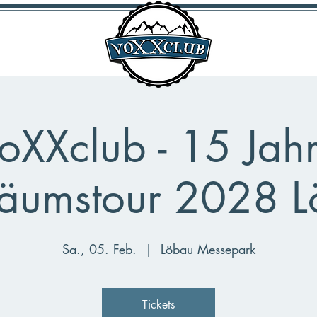
oXXclub - 15 Jah
läumstour 2028 
Sa., 05. Feb.
  |  
Löbau Messepark
Tickets