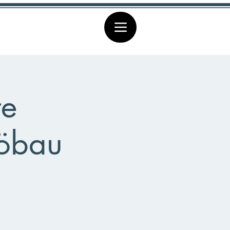
re
Löbau