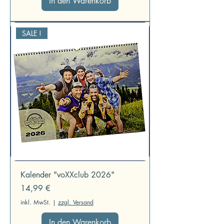
In den Warenkorb
SALE !
Kalender "voXXclub 2026"
Preis
14,99 €
inkl. MwSt.
|
zzgl. Versand
In den Warenkorb