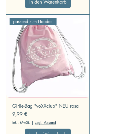
In den Warenkorb
passend zum Hoodie!
Girlie-Bag "voXXclub" NEU rosa
Preis
9,99 €
inkl. MwSt.
|
zzgl. Versand