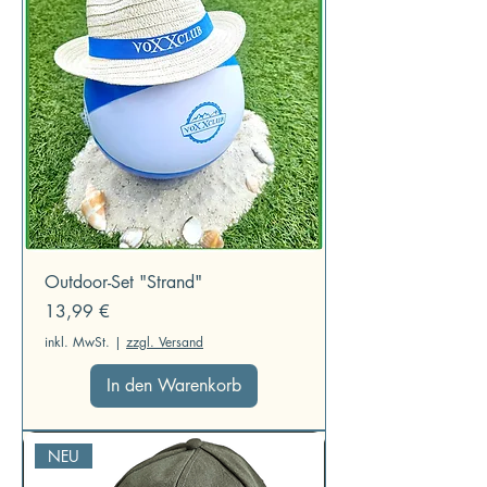
Outdoor-Set "Strand"
Preis
13,99 €
inkl. MwSt.
|
zzgl. Versand
In den Warenkorb
NEU