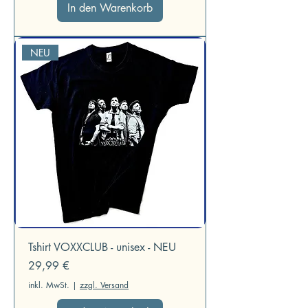
In den Warenkorb
NEU
Tshirt VOXXCLUB - unisex - NEU
Preis
29,99 €
inkl. MwSt.
|
zzgl. Versand