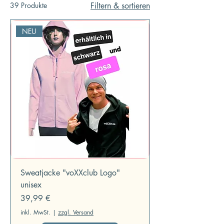
39 Produkte
Filtern & sortieren
NEU
Sweatjacke "voXXclub Logo"
unisex
Preis
39,99 €
inkl. MwSt.
|
zzgl. Versand